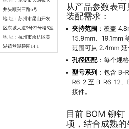
地 址：东莞市大朗镇大
从产品参数表可
井头顺兴三路
6
号
装配需求：
地 址：苏州市昆山开发
夹持范围
：覆盖 4.8
区东城大道9号22号楼5室
15.9mm、19.1m
地 址：杭州市余杭区黄
湖镇琴湖碧园14-1
范围可从 2.4mm 延
孔径匹配
：每个规格
型号系列
：包含 B-R
R6-2 至 B-R6-1
接件。
目前 BOM 
项，结合成熟的