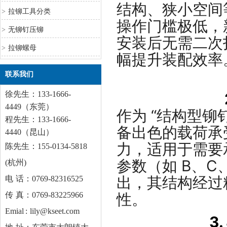
结构、狭小空间等
>
拉铆工具分类
操作门槛极低，
>
无铆钉压铆
安装后无需二次
>
拉铆螺母
幅提升装配效率
联系我们
徐先生：133-1666-
4449（东莞）
作为 “结构型铆
程先生：133-1666-
备出色的载荷承
4440（昆山）
力，适用于需要
陈先生：155-0134-5818
参数（如 B、C
(杭州)
出，其结构经过
电 话：0769-82316525
性。
传 真：0769-83225966
Emial : lily@kseet.com
3