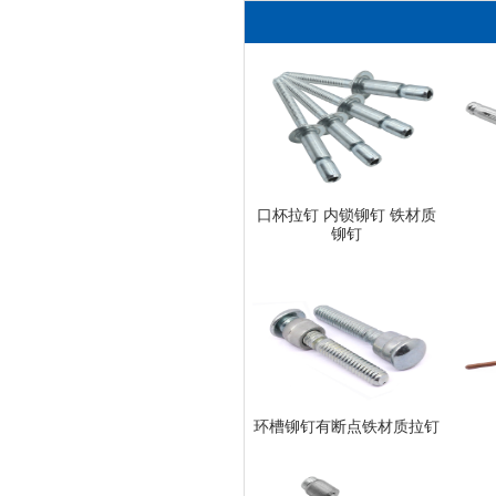
口杯拉钉 内锁铆钉 铁材质
铆钉
环槽铆钉有断点铁材质拉钉