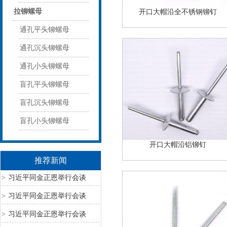
拉铆螺母
开口大帽沿全不锈钢铆钉
通孔平头铆螺母
通孔沉头铆螺母
通孔小头铆螺母
盲孔平头铆螺母
盲孔沉头铆螺母
盲孔小头铆螺母
开口大帽沿铝铆钉
推荐新闻
>
习近平同金正恩举行会谈
>
习近平同金正恩举行会谈
>
习近平同金正恩举行会谈