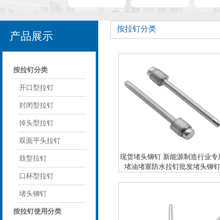
按拉钉分类
产品展示
按拉钉分类
开口型拉钉
封闭型拉钉
掉头型拉钉
双面平头拉钉
现货堵头铆钉 新能源制造行业专
鼓型拉钉
堵油堵塞防水拉钉批发堵头铆
口杯型拉钉
堵头铆钉
按拉钉使用分类