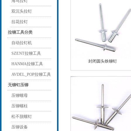
海马拉钉
双沉头拉钉
拉花拉钉
拉铆工具分类
自动拉钉机
SZENT拉铆工具
封闭圆头铁铆钉
HANMA拉铆工具
AVDEL_POP拉铆工具
无铆钉压铆
压铆螺母
压铆螺柱
松不脱螺钉
压铆设备