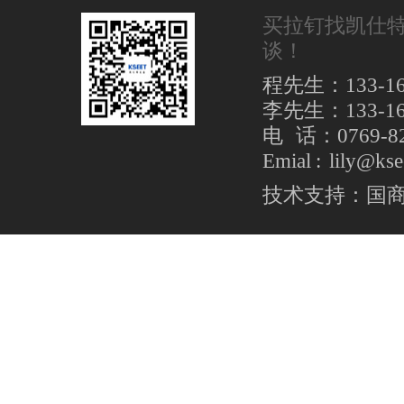
买拉钉找凯仕
谈！
程先生：133-16
李先生：133-16
电 话：0769-8
Emial : lily@
技术支持：
国