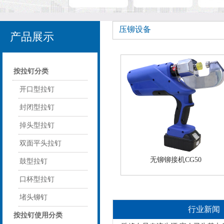
压铆设备
产品展示
按拉钉分类
开口型拉钉
封闭型拉钉
掉头型拉钉
双面平头拉钉
无铆铆接机CG50
鼓型拉钉
口杯型拉钉
堵头铆钉
行业新闻
按拉钉使用分类