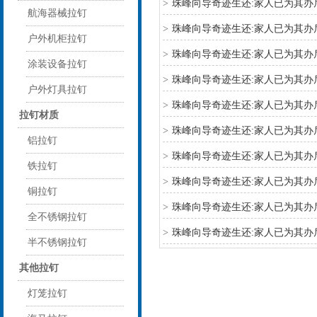
>
珠峰向导奇迹生还:家人已为其办
航海器械拉钉
>
珠峰向导奇迹生还:家人已为其办
户外机柜拉钉
>
珠峰向导奇迹生还:家人已为其办
涂装设备拉钉
>
珠峰向导奇迹生还:家人已为其办
户外灯具拉钉
>
珠峰向导奇迹生还:家人已为其办
拉钉材质
>
珠峰向导奇迹生还:家人已为其办
铝拉钉
>
珠峰向导奇迹生还:家人已为其办
铁拉钉
>
珠峰向导奇迹生还:家人已为其办
铜拉钉
>
珠峰向导奇迹生还:家人已为其办
全不锈钢拉钉
>
珠峰向导奇迹生还:家人已为其办
半不锈钢拉钉
其他拉钉
灯笼拉钉