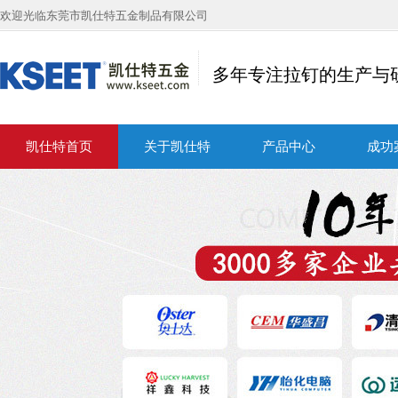
欢迎光临东莞市凯仕特五金制品有限公司
多年专注拉钉的生产与
凯仕特首页
关于凯仕特
产品中心
成功