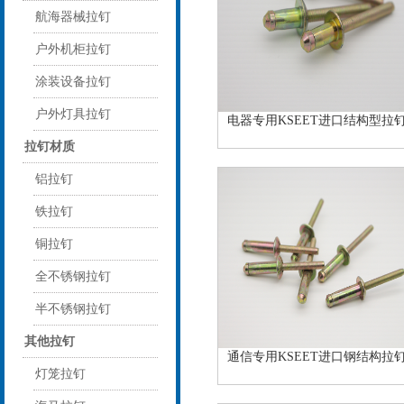
航海器械拉钉
户外机柜拉钉
涂装设备拉钉
户外灯具拉钉
电器专用KSEET进口结构型拉
拉钉材质
铝拉钉
铁拉钉
铜拉钉
全不锈钢拉钉
半不锈钢拉钉
其他拉钉
通信专用KSEET进口钢结构拉
灯笼拉钉