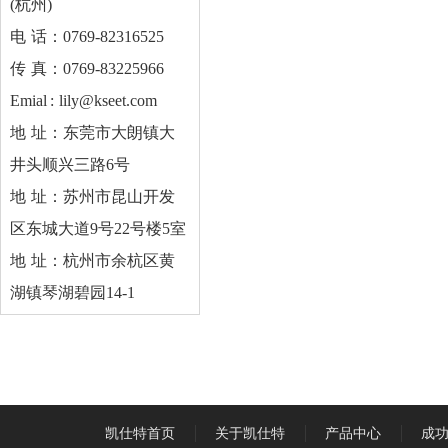
(杭州)
电 话：0769-82316525
传 真：0769-83225966
Emial : lily@kseet.com
地 址：东莞市大朗镇大
井头顺兴三路
6
号
地 址：苏州市昆山开发
区东城大道9号22号楼5室
地 址：杭州市余杭区黄
湖镇琴湖碧园14-1
凯仕特首页
关于凯仕特
产品中心
成