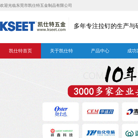
欢迎光临东莞市凯仕特五金制品有限公司
多年专注拉钉的生产与
凯仕特首页
关于凯仕特
产品中心
成功