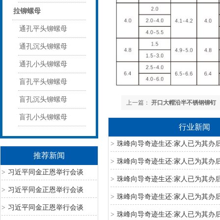
拉铆螺母
通孔平头铆螺母
通孔沉头铆螺母
通孔小头铆螺母
盲孔平头铆螺母
盲孔沉头铆螺母
上一篇：
开口大帽沿半不锈钢铆钉
盲孔小头铆螺母
行业新闻
>
珠峰向导奇迹生还:家人已为其办
推荐新闻
>
珠峰向导奇迹生还:家人已为其办
>
习近平同金正恩举行会谈
>
珠峰向导奇迹生还:家人已为其办
>
习近平同金正恩举行会谈
>
珠峰向导奇迹生还:家人已为其办
>
习近平同金正恩举行会谈
>
珠峰向导奇迹生还:家人已为其办