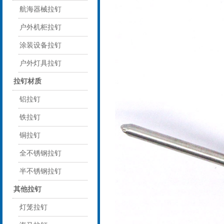
航海器械拉钉
户外机柜拉钉
涂装设备拉钉
户外灯具拉钉
拉钉材质
铝拉钉
铁拉钉
铜拉钉
全不锈钢拉钉
半不锈钢拉钉
其他拉钉
灯笼拉钉