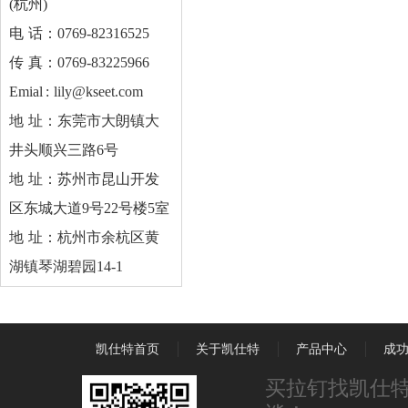
(杭州)
电 话：0769-82316525
传 真：0769-83225966
Emial : lily@kseet.com
地 址：东莞市大朗镇大
井头顺兴三路
6
号
地 址：苏州市昆山开发
区东城大道9号22号楼5室
地 址：杭州市余杭区黄
湖镇琴湖碧园14-1
凯仕特首页
关于凯仕特
产品中心
成
买拉钉找凯仕