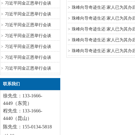
>
习近平同金正恩举行会谈
>
珠峰向导奇迹生还:家人已为其办
>
习近平同金正恩举行会谈
>
珠峰向导奇迹生还:家人已为其办
>
习近平同金正恩举行会谈
>
珠峰向导奇迹生还:家人已为其办
>
习近平同金正恩举行会谈
>
珠峰向导奇迹生还:家人已为其办
>
习近平同金正恩举行会谈
>
珠峰向导奇迹生还:家人已为其办
>
习近平同金正恩举行会谈
>
习近平同金正恩举行会谈
联系我们
徐先生：133-1666-
4449（东莞）
程先生：133-1666-
4440（昆山）
陈先生：155-0134-5818