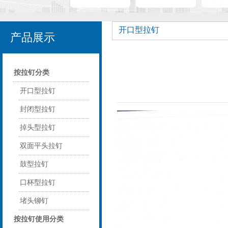
开口型拉钉
产品展示
按拉钉分类
开口型拉钉
封闭型拉钉
掉头型拉钉
双面平头拉钉
鼓型拉钉
口杯型拉钉
堵头铆钉
按拉钉使用分类